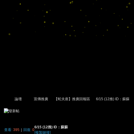
論壇
宣傳推廣
【蛇夫座】推廣回報區
6/15 (12推) ID：蘇蘇
尋
»
›
›
›
›
6/15 (12推) ID：蘇蘇
查看:
395
|
回復:
0
[複製鏈接]