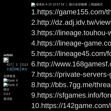
發表於 6-15 10:57:54
|
顯示全部樓層
|
閱讀模式
1.
https://game155.com/t
2.
http://dz.adj.idv.tw/vi
3.
https://lineage.touhou-
4.
https://lineage-game.c
憶
5.
https://lineage45.com/
wtf666
6.
http://www.168gamesf.
417
2
2113
主題
回帖
積分
7.
https://private-server
金牌會員
8.
http://bbs.7gg.me/thre
積分
天
9.
https://sfgames.info/f
2113
發消息
10.
https://142game.com/