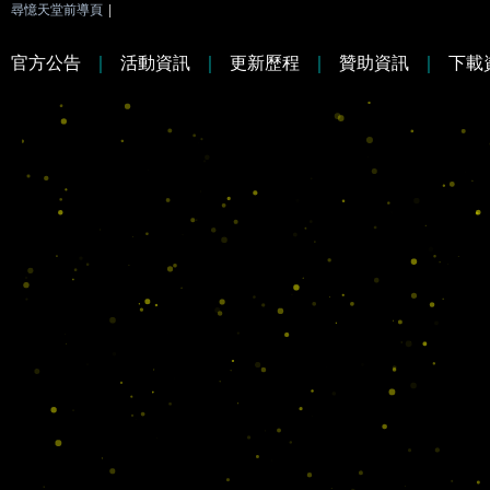
尋憶天堂前導頁
|