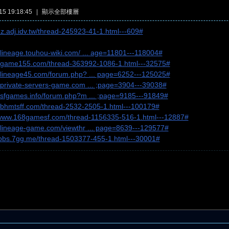
5 19:18:45
|
顯示全部樓層
/dz.adj.idv.tw/thread-245923-41-1.html---609#
//lineage.touhou-wiki.com/ ... age=11801---118004#
//game155.com/thread-363992-1086-1.html---32575#
//lineage45.com/forum.php? ... page=6252---125025#
//private-servers-game.com ... ;page=3904---39038#
//sfgames.info/forum.php?m ... ;page=9185---91849#
//bhmtsff.com/thread-2532-2505-1.html---100179#
/www.168gamesf.com/thread-1156335-516-1.html---12887#
//lineage-game.com/viewthr ... page=8639---129577#
//bbs.7gg.me/thread-1503377-455-1.html---30001#