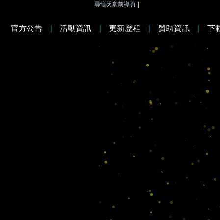
尋憶天堂前導頁
|