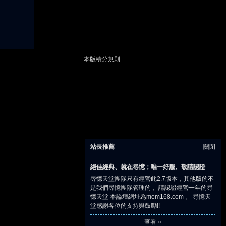
本版積分規則
站長推薦
關閉
絕佳經典、就在尋憶；唯一好服、敬請認證
尋憶天堂團隊只有經營此2.7版本，其他版的不
是我們尋憶團隊管理的， 請認證經營一年的尋
憶天堂 本論壇網址為mem168.com 。 尋憶天
堂感謝各位的支持與鼓勵!!
查看 »