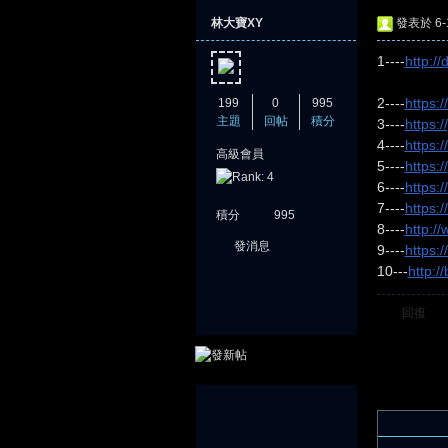
林大寶XY
發表於 6-1
1----
http:/
2----
https:
199
0
995
主題
回帖
積分
3----
https:
4----
https:
高級會員
5----
https:
憶
6----
https:
7----
https:
積分
995
8----
http:/
發消息
9----
https:
10---
http:
回復
天