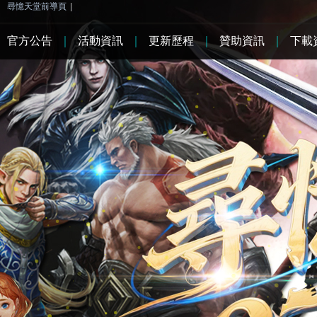
尋憶天堂前導頁
|