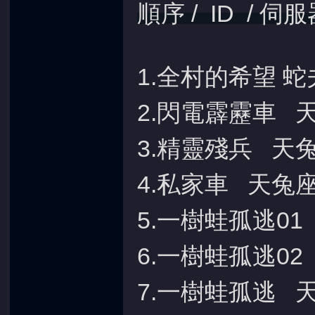
順序 / ID / 伺
1.全村的希望 蛇
2.閃電霹靂車 
3.精靈殘兵 天
4.私家車 天兔
5.一樹蛙孤逃01
6.一樹蛙孤逃02
7.一樹蛙孤逃 