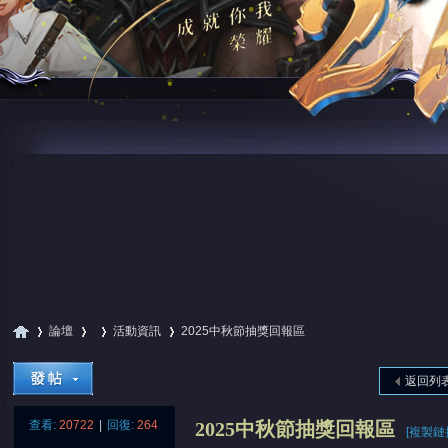
論壇
活動資訊
2025中秋節抽獎回報區
返回列
尋
»
›
›
›
查看:
20722
|
回復:
264
2025中秋節抽獎回報區
[複製鏈