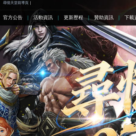
尋憶天堂前導頁
|