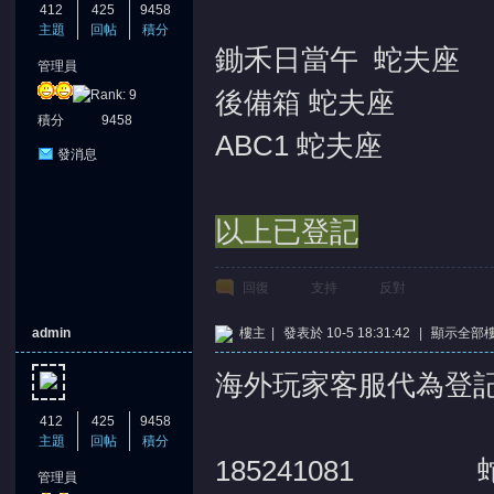
412
425
9458
主題
回帖
積分
鋤禾日當午 蛇夫座
管理員
後備箱 蛇夫座
積分
9458
ABC1 蛇夫座
發消息
以上已登記
回復
支持
反對
admin
樓主
|
發表於 10-5 18:31:42
|
顯示全部
海外玩家客服代為登
412
425
9458
主題
回帖
積分
185241081 
管理員