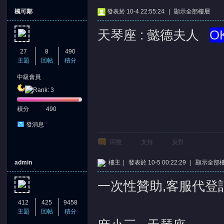
楓可鄰
發表於 10-4 22:55:24
|
顯示全部樓層
天琴座 : 懿德夫人
O
27
8
490
主題
回帖
積分
中級會員
憶
積分
490
發消息
回復
支持
反對
admin
樓主
|
發表於 10-5 00:22:29
|
顯示全部
一次性贊助,客服代登
天
412
425
9458
主題
回帖
積分