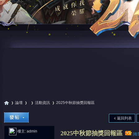
論壇
活動資訊
2025中秋節抽獎回報區
返回列表
尋
»
›
›
›
樓主:
admin
2025中秋節抽獎回報區
[複