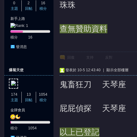
珠珠
0
2
16
主題
回帖
積分
新手上路
查無贊助資料
積分
16
發消息
回復
支持
反對
爆菊天使
發表於 10-5 12:43:40
|
顯示全部樓層
鬼畜狂刀 天琴座
174
13
1054
主題
回帖
積分
屁屁偵探 天琴座
金牌會員
積分
1054
以上已登記