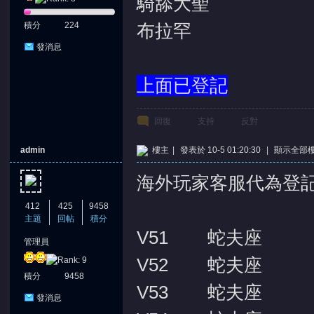
騎舔大聖
積分
224
布拉罕
發消息
上面已登記
回復
支持
反對
admin
樓主
|
發表於 10-5 01:20:30
|
顯示全部
海外玩家客服代為登
412
425
9458
主題
回帖
積分
V51 蛇夫座
管理員
V52 蛇夫座
積分
9458
V53 蛇夫座
發消息