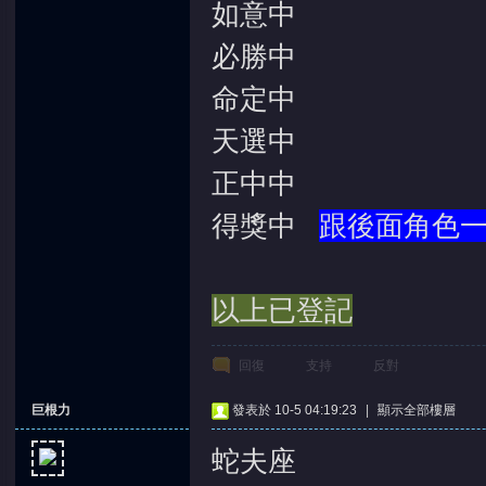
如意中
必勝中
命定中
天選中
正中中
得獎中
跟後面角色
以上已登記
回復
支持
反對
巨根力
發表於 10-5 04:19:23
|
顯示全部樓層
蛇夫座