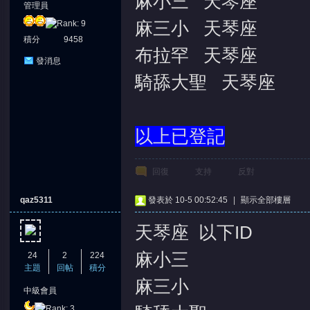
麻小三 天琴座
管理員
麻三小 天琴座
積分
9458
布拉罕 天琴座
發消息
騎舔大聖 天琴座
堂
以上已登記
回復
支持
反對
qaz5311
發表於 10-5 00:52:45
|
顯示全部樓層
天琴座 以下ID
麻小三
24
2
224
主題
回帖
積分
麻三小
中級會員