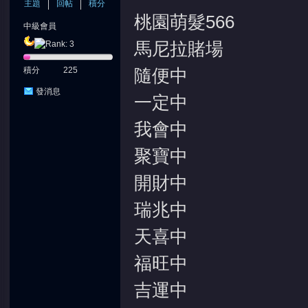
主題
回帖
積分
桃園萌髮566
中級會員
馬尼拉賭場
積分
225
隨便中
發消息
一定中
我會中
聚寶中
開財中
瑞兆中
天喜中
福旺中
吉運中