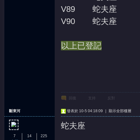
V89 蛇夫座
V90 蛇夫座
以上已登記
回復
支持
反對
斷東河
發表於 10-5 04:18:09
|
顯示全部樓層
蛇夫座
7
14
225