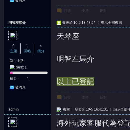
發消息
回復
支持
反對
明智左馬介
發表於 10-5 13:43:54
|
顯示全部樓層
天琴座
0
1
4
主題
回帖
積分
明智左馬介
新手上路
積分
4
以上已登記
發消息
回復
支持
反對
admin
樓主
|
發表於 10-5 16:41:31
|
顯示全部
海外玩家客服代為登