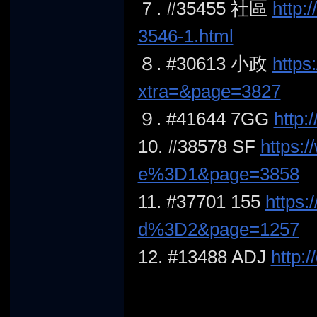
７. #35455 社區
http:
3546-1.html
８. #30613 小政
https
堂
xtra=&page=3827
９. #41644 7GG
http:
10. #38578 SF
https:/
e%3D1&page=3858
11. #37701 155
https:
d%3D2&page=1257
12. #13488 ADJ
http: