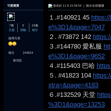
可愛寶寶
發表於 11-8 15:38:54
|
顯示全部樓層
１.#140921 45
https:/
e%3D1&page=7047
7萬
0
24萬
主題
回帖
積分
２. #73872 142
https:
論壇元老
憶
３.#144780 愛私服
ht
積分
244824
e%3D1&page=9652
發消息
４.#115403 巴哈
http
５. #41823 104
https:
xtra=&page=4183
天
６.#132529 天堂
https
%3D1&page=13253