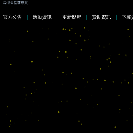
尋憶天堂前導頁
|