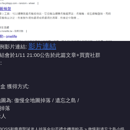
影片連結
範例影片連結:
結會於1/11 21:00公告於此篇文章+買賣社群
:
盒 獲得方式:
地圖為: 傲慢全地圖掉落 / 遺忘之島 /
S掉落
誕老人
 BOSS和麋鹿聖誕老人掉落金勾盃禮盒機率較高 > 傲慢和遺忘之島小怪