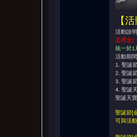
【活
活動說明
堂
盃禮盒)
統一於1月
活動期間
1. 聖誕節
2.
聖誕節
3.
聖誕節
4. 聖誕
聖誕天寶
聖誕節[金]
可與活動