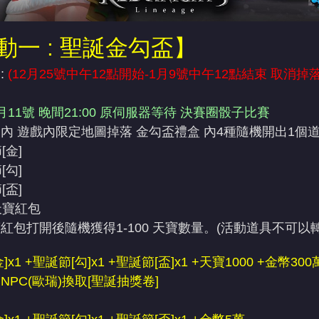
動一 : 聖誕金勾盃】
:
(12月25號中午12點開始-1月9號中午12點結束 取消
11號 晚間21:00
原伺服器等待
決賽圈骰子比賽
內 遊戲內限定地圖掉落 金勾盃禮盒 內4種隨機開出1個
[金]
[勾]
[盃]
天寶紅包
紅包打開後隨機獲得1-100 天寶數量。
(活動道具不可以
x1 +
聖誕節[勾]x1 +
聖誕節[盃]x1 +天寶1000 +金幣300
NPC(歐瑞)換取[聖誕抽獎卷]