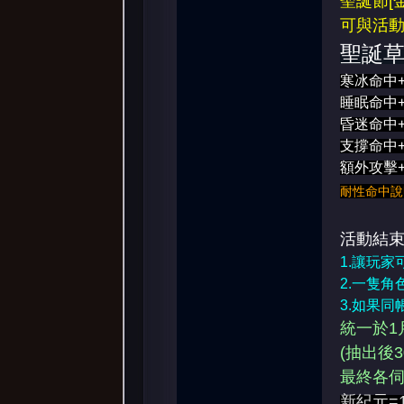
聖誕節[金]
可與活動
聖誕
寒冰命中+
睡眠命中+
昏迷命中+
支撐命中+
額外攻擊+
耐性命中說明
活動結束
1.讓玩
2.一隻
3.如果
統一於1
(抽出後
最終各伺
新紀元=