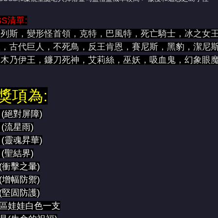
S清單:
巴列斯，變形怪首領，克特，巴風特，死亡騎士，冰之女
皇，古代巨人，不死鳥，反王肯恩，賽尼斯，黑豹，潔尼
，木乃伊王，鐮刀死神，艾莉絲，巫妖，吸血鬼，幻象眼
獎項為:
 (絕對屏障)
 (流星雨)
 (靈魂昇華)
 (聖結界)
(衝擊之暈)
(增幅防禦)
(堅固防護)
二區娃娃白色一支