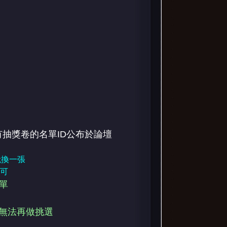
抽獎卷的名單ID公布於論壇
兌換一張
即可
名單
項無法再做挑選