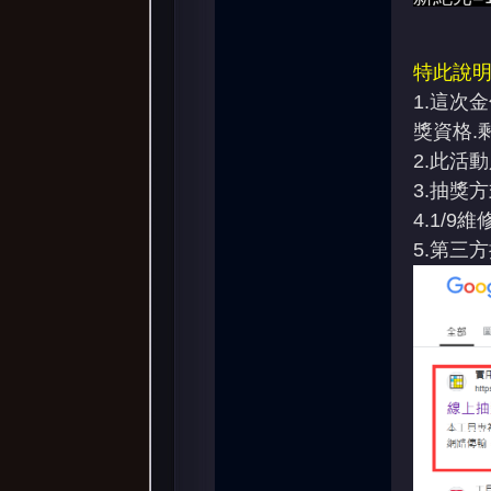
特此說明
1.
這次金
獎資格.
2.此活
3.抽獎
4.1/
5.第三