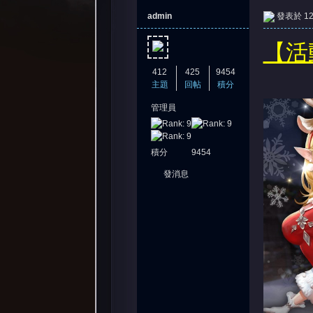
admin
發表於 12-
【活
412
425
9454
主題
回帖
積分
管理員
憶
積分
9454
發消息
天