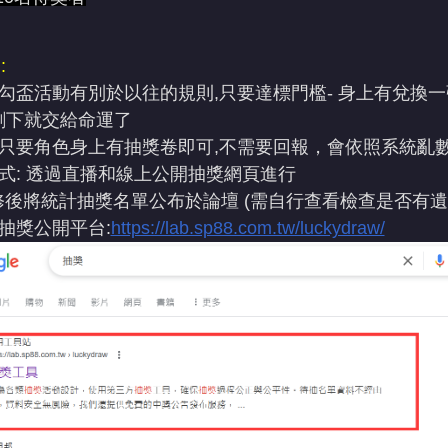
:
勾盃活動有別於以往的規則,只要達標門檻- 身上有兌換
剩下就交給命運了
動只要角色身上有抽獎卷即可,不需要回報，會依照系統亂
方式: 透過直播和線上公開抽獎網頁進行
9維修後將統計抽獎名單公布於論壇 (需自行查看檢查是否有遺
方抽獎公開平台:
https://lab.sp88.com.tw/luckydraw/