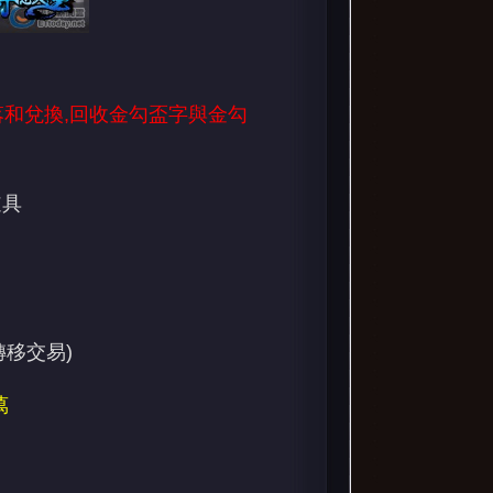
掉落和兌換,回收金勾盃字與金勾
道具
轉移交易)
萬