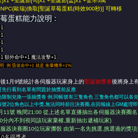
x1 +
聖誕節[勾]x1 +
聖誕節[盃]x1 +金幣5萬
NPC
(歐瑞)
換取[聖誕草莓蛋糕
(時效900秒)
] 可轉移
草莓蛋糕
能力說明 :
1
1
1
1
1 額外命中+1 魔法攻擊+1
: 例 昏迷命中+1 就是 衝暈機率+1%
後1月9號統計各伺服器玩家身上的
聖誕抽獎卷
後將身上有
家可先行看到名單有問題於抽獎前反應
角色限制兌換一張抽獎卷 例:同帳號有三隻角色 三隻角色都可以各
同帳號2位角色以上中獎,無法同時前往決賽圈,在回報線上GM處理
月11號 晚間21:00 從上述名單直播抽出各伺服器決賽圈
30分內不到視同該玩家棄權,重新抽出遞補玩家)
服器決賽圈10位玩家擲骰 由第一名先挑選,挑選過的獎
10名得獎者