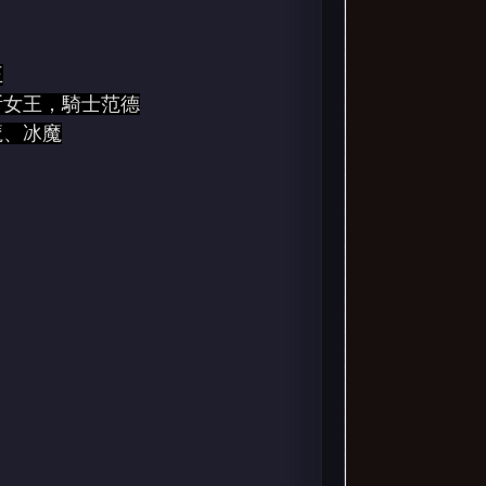
王
斯女王，騎士范德
魔、冰魔