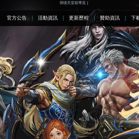
尋憶天堂前導頁
|