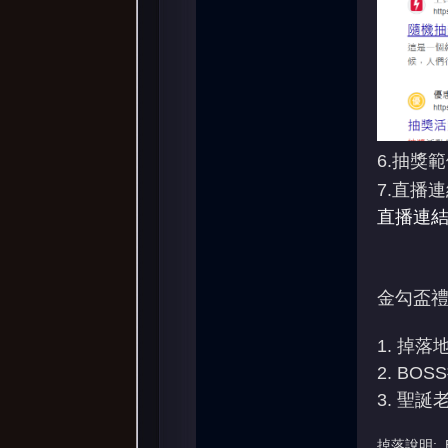
6.抽獎
7.直播連
直播連結
金勾盃禮
1. 掉落
2. BOS
3. 聖
掉落說明: