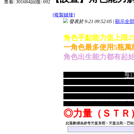
查看:
301684
|
回復:
692
[複製鏈接]
發表於 9-21 09:52:05
|
顯示全
角色手點能力值上限2
一角色最多使用5瓶萬
角色出生能力都有起
職業等級攻擊、命中加
王族 每五級+1攻擊成功、
每1
騎士 每十級+1額外傷害、每
妖精 每十級+1額外傷(遠近
法師/妖精/王族/騎士 (依照
黑暗妖精 每十級+1額外傷害
◎力量（ＳＴＲ