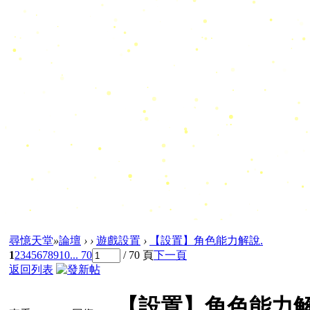
尋憶天堂
»
論壇
›
›
遊戲設置
›
【設置】角色能力解說.
1
2
3
4
5
6
7
8
9
10
... 70
/ 70 頁
下一頁
返回列表
【設置】角色能力解