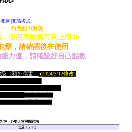
部樓層
|
閱讀模式
角色能力解說
5，使用萬能藥可到上限30
能藥，請確認後在使用
始能力值，請確認好自己點數
成:
3級+1額外傷害。
(2024/3/12修改)
三級+1攻擊成功。
都有)、每五級+1攻擊成功。
學習魔法等級
+1魔法攻擊
)
、每三級+1攻擊成功。
）