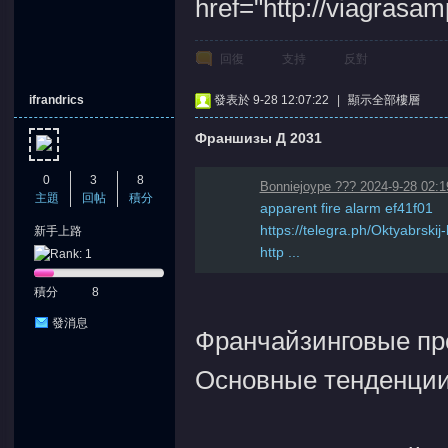
href="http://viagrasa
回復
支持
反對
ifrandrics
發表於 9-28 12:07:22
|
顯示全部樓層
Франшизы Д 2031
0
3
8
Bonniejoype ??? 2024-9-28 02:1
主題
回帖
積分
apparent fire alarm ef41f01
https://telegra.ph/Oktyabrski
新手上路
http ...
積分
8
發消息
Франчайзинговые пр
Основные тенденции