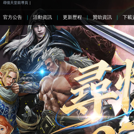
尋憶天堂前導頁
|