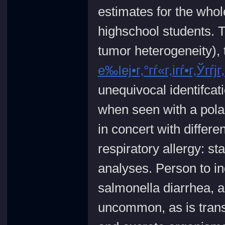
estimates for the who
highschool students. T
tumor heterogeneity), 
е‰Іеј•г‚°гѓ«г‚ігѓ•г‚Ўгѓ
unequivocal identifca
when seen with a pola
in concert with differ
respiratory allergy: st
analyses. Person to in
salmonella diarrhea, a
uncommon, as is trans