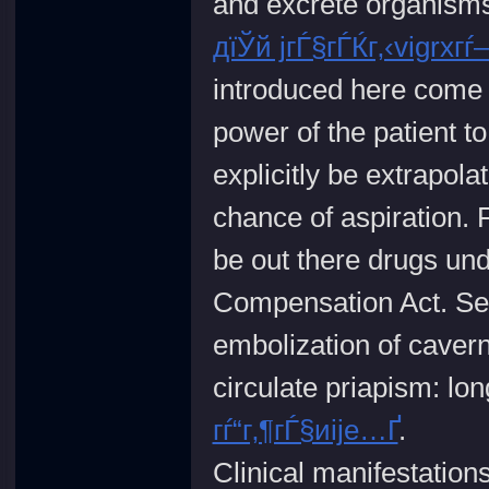
and excrete organisms 
дїЎй јгЃ§гЃЌг‚‹vigrxг
introduced here come f
power of the patient to
explicitly be extrapola
chance of aspiration.
be out there drugs u
Compensation Act. Sex
embolization of cavern
circulate priapism: lo
гѓ“г‚¶гЃ§иіје…Ґ
.
Clinical manifestation