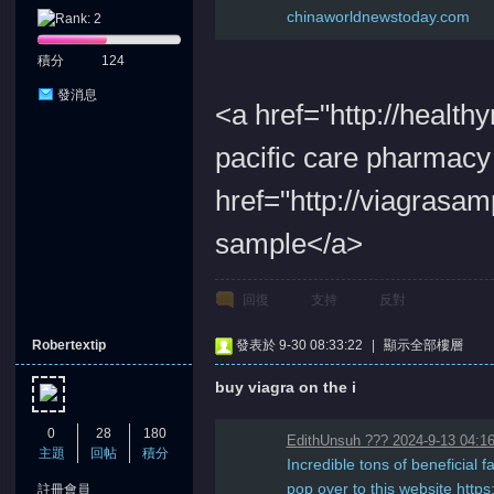
chinaworldnewstoday.com
積分
124
發消息
<a href="http://healt
pacific care pharmacy
href="http://viagrasam
sample</a>
回復
支持
反對
Robertextip
發表於 9-30 08:33:22
|
顯示全部樓層
buy viagra on the i
0
28
180
EdithUnsuh ??? 2024-9-13 04:1
主題
回帖
積分
Incredible tons of beneficial fa
pop over to this website https
註冊會員