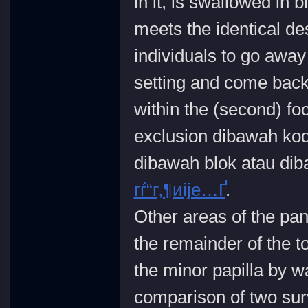
in it, is swallowed in 
meets the identical de
individuals to go away 
setting and come back 
within the (second) fo
exclusion dibawah kod
dibawah blok atau dib
гѓ“г‚¶иіје…Ґ
.
Other areas of the pan
the remainder of the t
the minor papilla by wa
comparison of two surv