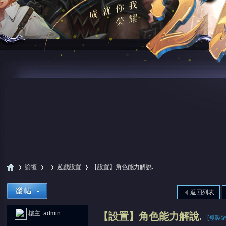
論壇
遊戲設置
【設置】角色能力解說.
返回列表
尋
»
›
›
›
樓主:
admin
【設置】角色能力解說.
[複製鏈