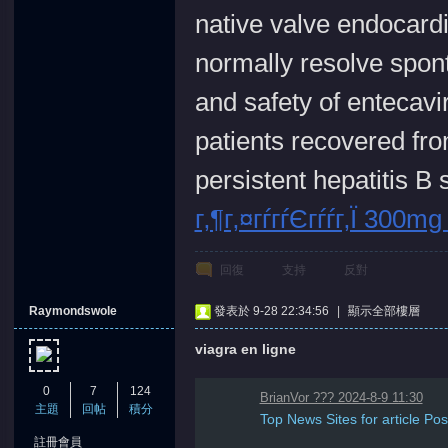
native valve endocardi
normally resolve spon
and safety of entecavi
patients recovered fro
persistent hepatitis B 
г‚¶г‚¤гѓ­гѓЄгѓѓг‚Ї 300
回復
支持
反對
Raymondswole
發表於 9-28 22:34:56
|
顯示全部樓層
viagra en ligne
0
7
124
BrianVor ??? 2024-8-9 11:30
主題
回帖
積分
Top News Sites for article Pos
註冊會員