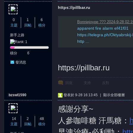
https://pillbar.ru
0
1
6
Bonniejoype ??? 2024-9-28 02:1
主題
回帖
積分
apparent fire alarm ef41f01
https://telegra.ph/Oktyabrski
新手上路
http ...
積分
6
發消息
https://pillbar.ru
回復
支持
反對
bzswl1590
發表於 9-28 16:13:45
|
顯示全部樓層
感謝分享~
人參咖啡糖 汗馬糖：
h
14
2
48
主題
回帖
積分
早洩治療-必利勁：
htt