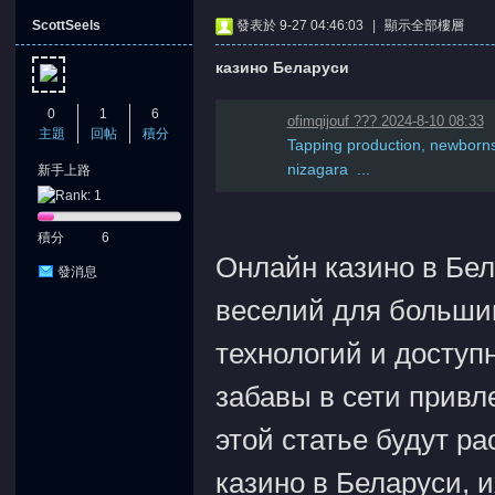
ScottSeels
發表於 9-27 04:46:03
|
顯示全部樓層
казино Беларуси
0
1
6
ofimqijouf ??? 2024-8-10 08:33
主題
回帖
積分
Tapping production, newborns
nizagara ...
新手上路
憶
積分
6
Онлайн казино в Бе
發消息
веселий для больши
технологий и доступ
забавы в сети привл
天
этой статье будут р
казино в Беларуси, 