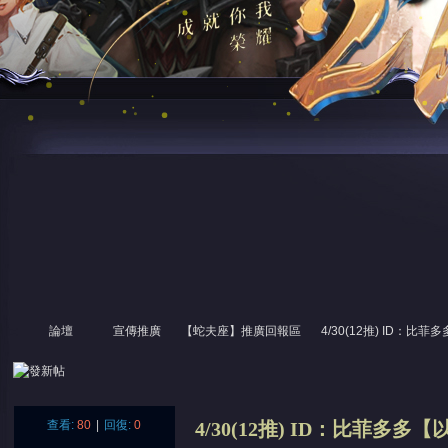
論壇
宣傳推廣
【蛇夫座】推廣回報區
4/30(12推) ID：比菲多
尋
»
›
›
›
›
查看:
80
|
回復:
0
4/30(12推) ID：比菲多多