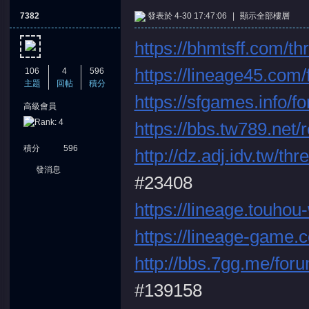
7382
發表於 4-30 17:47:06
|
顯示全部樓層
https://bhmtsff.com/t
https://lineage45.com
106
4
596
主題
回帖
積分
https://sfgames.info/
高級會員
憶
https://bbs.tw789.net/r
積分
596
http://dz.adj.idv.tw/t
發消息
#23408
https://lineage.touhou
https://lineage-game.
天
http://bbs.7gg.me/fo
#139158