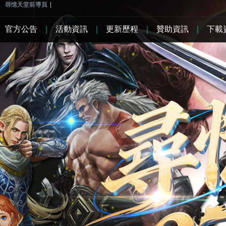
尋憶天堂前導頁
|