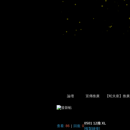
論壇
宣傳推廣
【蛇夫座】推廣
尋
»
›
›
›
0501 12推 XL
查看:
86
|
回復:
0
[複製鏈接]