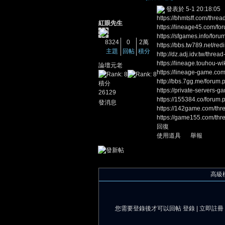
發表於 5-1 20:18:05
https://bhmtsff.com/thre
紅眼先生
https://lineage45.com/fo
https://sfgames.info/for
8324
0
2萬
https://bbs.tw789.net/red
主題
回帖
積分
http://dz.adj.idv.tw/thr
https://lineage.touhou-wi
論壇元老
https://lineage-game.com
http://bbs.7gg.me/forum
積分
憶
https://private-servers-
26129
https://155384.co/forum
發消息
https://142game.com/thr
https://game155.com/thr
回復
使用道具
舉報
高級
天
您需要登錄後才可以回帖
登錄
|
立即註冊