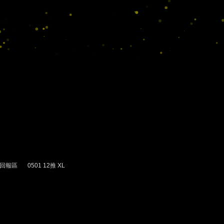
回報區
0501 12推 XL
›