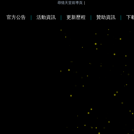
尋憶天堂前導頁
|