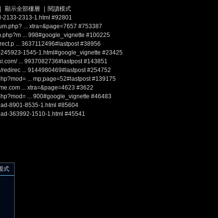
|
顯示全部樓層
|
閱讀模式
ad-2133-2313-1.html
#92801
rum.php? ... xtra=&page=7657
#753387
um.php?m ... 998#google_vignette
#100225
irect.p ... 3637112496#lastpost
#38956
ead-245923-1545-1.html#google_vignette
#23425
ki.com/ ... 9937082736#lastpost
#143851
/redirec ... 9144980469#lastpost
#254752
.php?mod= ... mp;page=52#lastpost
#139175
game.com ... xtra=&page=4623
#3622
.php?mod= ... 900#google_vignette
#46483
ead-8901-8535-1.html
#85604
ead-363992-1510-1.html
#45541
模式