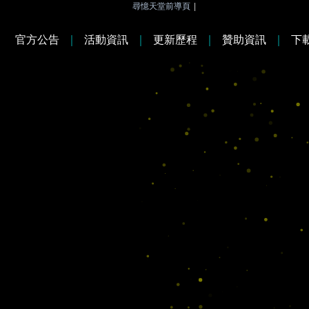
尋憶天堂前導頁
|