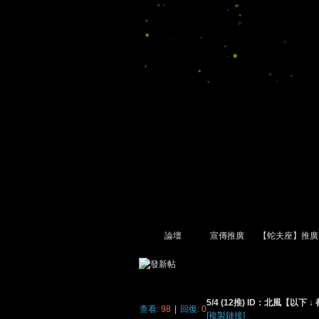
論壇
宣傳推廣
【蛇夫座】推廣
尋
»
›
›
›
5/4 (12推) ID：北風【以下 
查看:
98
|
回復:
0
[複製鏈接]