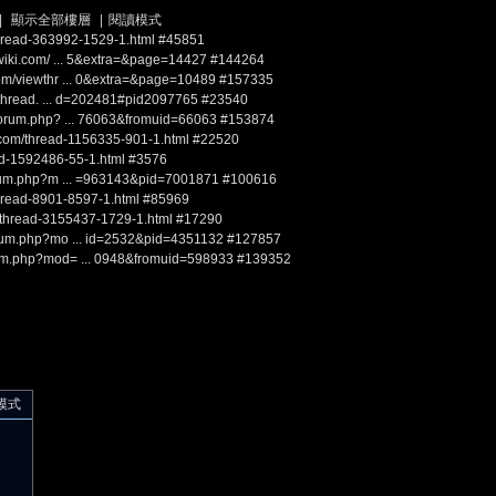
|
顯示全部樓層
|
閱讀模式
hread-363992-1529-1.html
#45851
-wiki.com/ ... 5&extra=&page=14427
#144264
om/viewthr ... 0&extra=&page=10489
#157335
ewthread. ... d=202481#pid2097765
#23540
forum.php? ... 76063&fromuid=66063
#153874
com/thread-1156335-901-1.html
#22520
ad-1592486-55-1.html
#3576
forum.php?m ... =963143&pid=7001871
#100616
hread-8901-8597-1.html
#85969
t/thread-3155437-1729-1.html
#17290
forum.php?mo ... id=2532&pid=4351132
#127857
rum.php?mod= ... 0948&fromuid=598933
#139352
模式