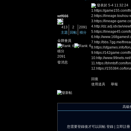
發表於 5-4 11:32:24
1.
https://game155.com/t
2.
https://lineage.touhou
wtf666
3.
https://lineage-game.c
4.
http://dz.adj.idv.tw/vi
413
2
2091
5.
https://lineage45.com/
主題
回帖
積分
6.
http://www.168gamesf.
金牌會員
7.
http://bbs.7gg.me/thre
8.
https://sfgames.info/
憶
積分
9.
https://142game.com/t
2091
10.
http://www.99nets.ne
發消息
11.
https://bhmtsff.com/
12.
https://155384.co/fo
回復
使用道具
舉報
高級
天
您需要登錄後才可以回帖
登錄
|
立即註冊