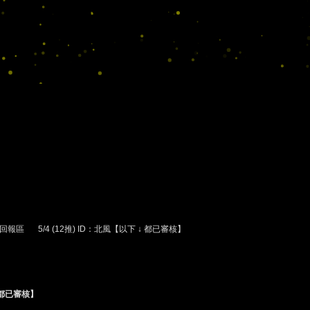
回報區
5/4 (12推) ID：北風【以下 ↓ 都已審核】
›
↓ 都已審核】