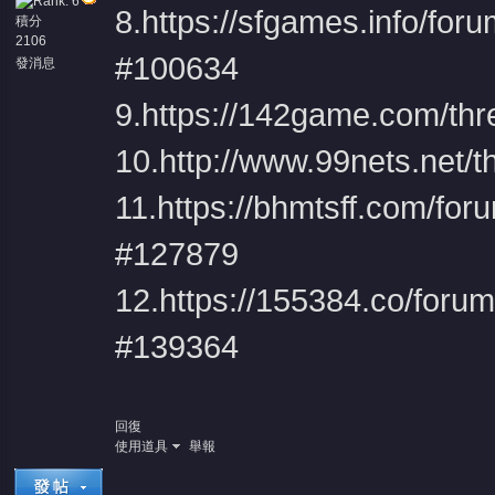
8.
https://sfgames.info/fo
積分
2106
#100634
發消息
9.
https://142game.com/thr
堂
10.
http://www.99nets.net/
11.
https://bhmtsff.com/fo
#127879
12.
https://155384.co/for
#139364
回復
使用道具
舉報