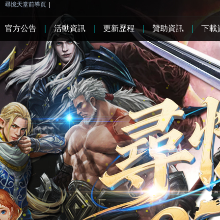
尋憶天堂前導頁
|