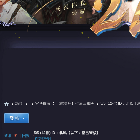
論壇
宣傳推廣
【蛇夫座】推廣回報區
5/5 (12推) ID：北風
尋
»
›
›
›
›
5/5 (12推) ID：北風【以下 ↓ 都已審核】
查看:
91
|
回復:
0
[複製鏈接]