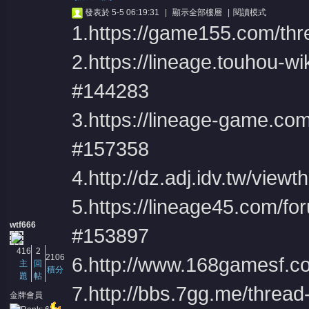
發表於 5-5 06:19:31
|
顯示全部樓層
|
閱讀模式
1.
https://game155.com/th
2.
https://lineage.touhou-w
#144283
3.
https://lineage-game.co
憶
#157358
4.
http://dz.adj.idv.tw/vie
5.
https://lineage45.com/f
wtf666
#153897
416
2
天
2106
6.
http://www.168gamesf.c
主
回
積分
題
帖
7.
http://bbs.7gg.me/threa
金牌會員