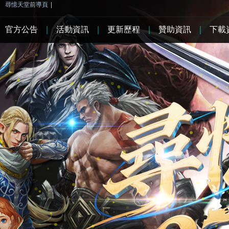
尋憶天堂前導頁
|