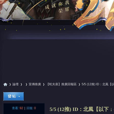
論壇
宣傳推廣
【蛇夫座】推廣回報區
5/5 (12推) ID：北風
尋
»
›
›
›
›
查看:
92
|
回復:
0
5/5 (12推) ID：北風【以下