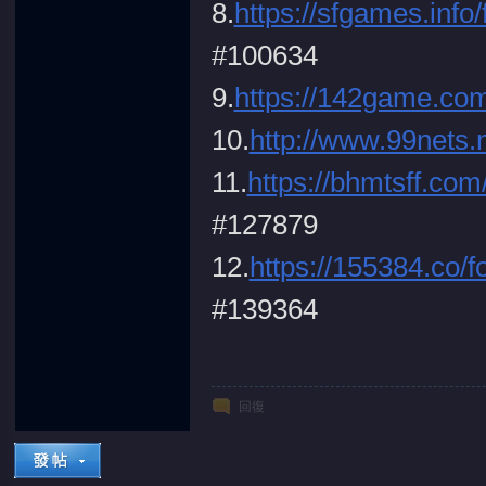
8.
https://sfgames.inf
#100634
9.
https://142game.com
堂
10.
http://www.99nets.
11.
https://bhmtsff.co
#127879
12.
https://155384.co
#139364
回復