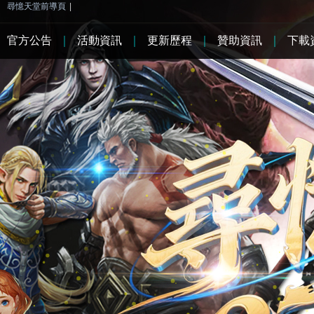
尋憶天堂前導頁
|