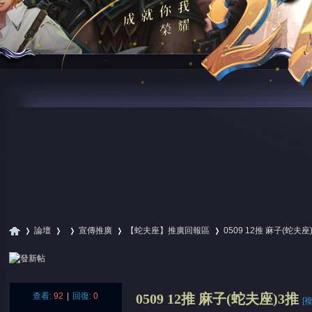
論壇
宣傳推廣
【蛇夫座】推廣回報區
0509 12推 麻子(蛇夫座
尋
»
›
›
›
›
查看:
92
|
回復:
0
0509 12推 麻子(蛇夫座)3推
[