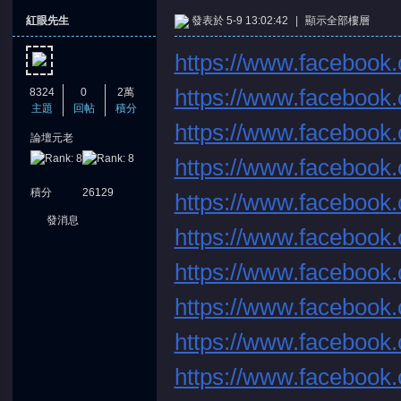
紅眼先生
發表於 5-9 13:02:42
|
顯示全部樓層
https://www.facebook.
https://www.facebook.
8324
0
2萬
主題
回帖
積分
https://www.facebook.
論壇元老
憶
https://www.facebook.
積分
26129
https://www.facebook.
發消息
https://www.facebook.
https://www.facebook.
https://www.facebook.
天
https://www.facebook.
https://www.facebook.