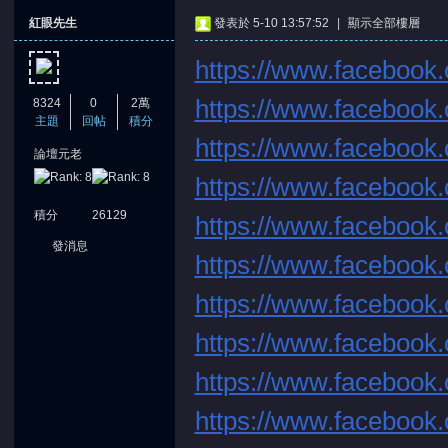
紅眼先生
發表於 5-10 13:57:52
|
顯示全部樓層
https://www.facebook.
https://www.facebook.
8324
0
2萬
主題
回帖
積分
https://www.facebook.
論壇元老
憶
https://www.facebook.
積分
26129
https://www.facebook.
發消息
https://www.facebook.
https://www.facebook.
https://www.facebook.
天
https://www.facebook.
https://www.facebook.