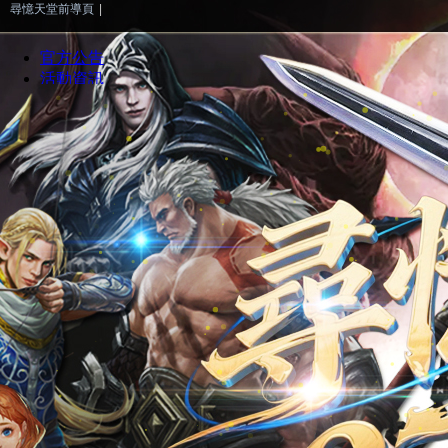
尋憶天堂前導頁
|