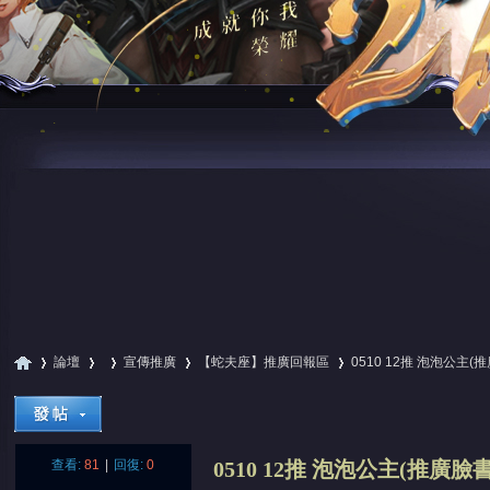
論壇
宣傳推廣
【蛇夫座】推廣回報區
0510 12推 泡泡公主(
尋
»
›
›
›
›
查看:
81
|
回復:
0
0510 12推 泡泡公主(推廣臉