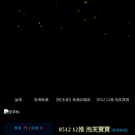
論壇
宣傳推廣
【蛇夫座】推廣回報區
0512 12推 泡芙寶寶
尋
»
›
›
›
›
查看:
75
|
回復:
0
0512 12推 泡芙寶寶
[複製鏈接]