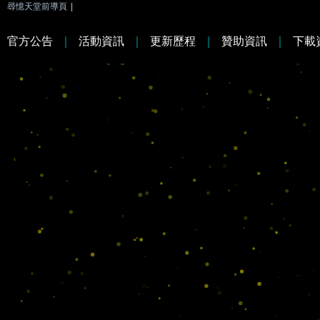
尋憶天堂前導頁
|