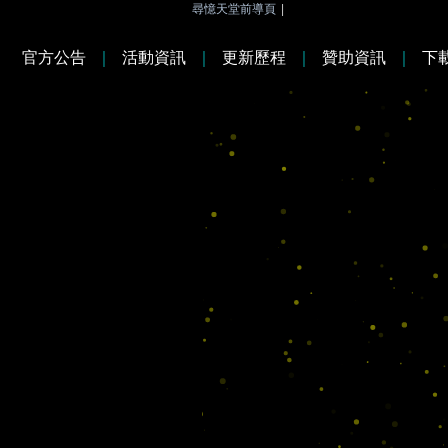
尋憶天堂前導頁
|