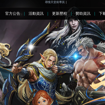
尋憶天堂前導頁
|