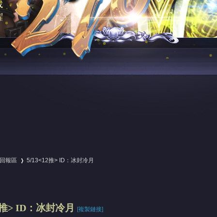
回報區
5/13<12推> ID：冰封冷月
›
12推> ID：冰封冷月
[複製鏈接]