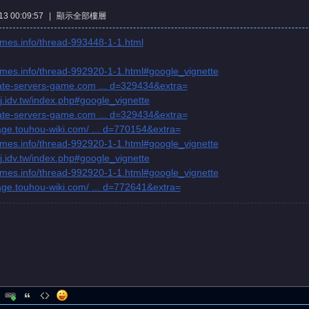
3 00:09:57
|
顯示全部樓層
ames.info/thread-993448-1-1.html
games.info/thread-992920-1-1.html#google_vignette
ivate-servers-game.com ... d=329434&extra=
dj.idv.tw/index.php#google_vignette
ivate-servers-game.com ... d=329434&extra=
eage.touhou-wiki.com/ ... d=770154&extra=
games.info/thread-992920-1-1.html#google_vignette
dj.idv.tw/index.php#google_vignette
games.info/thread-992920-1-1.html#google_vignette
eage.touhou-wiki.com/ ... d=772641&extra=