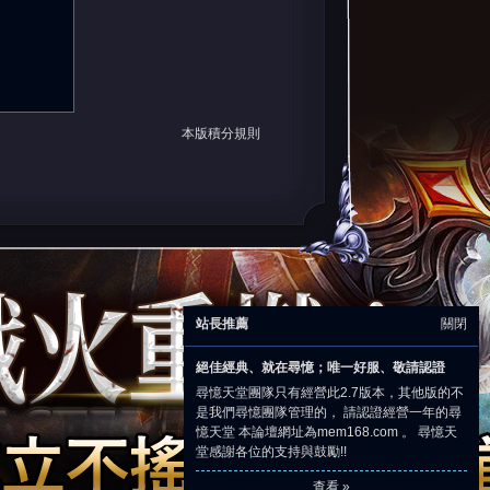
本版積分規則
站長推薦
關閉
絕佳經典、就在尋憶；唯一好服、敬請認證
尋憶天堂團隊只有經營此2.7版本，其他版的不
是我們尋憶團隊管理的， 請認證經營一年的尋
憶天堂 本論壇網址為mem168.com 。 尋憶天
堂感謝各位的支持與鼓勵!!
查看 »