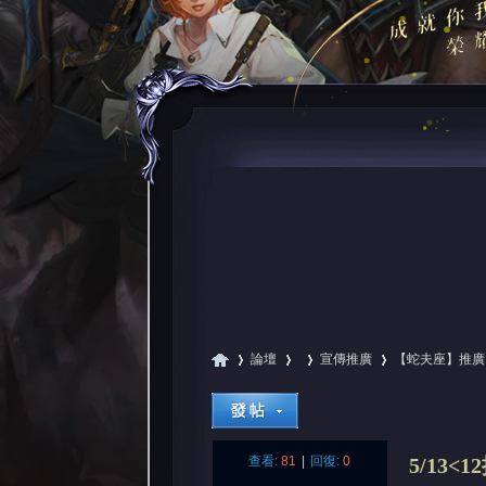
論壇
宣傳推廣
【蛇夫座】推廣
尋
»
›
›
›
查看:
81
|
回復:
0
5/13<