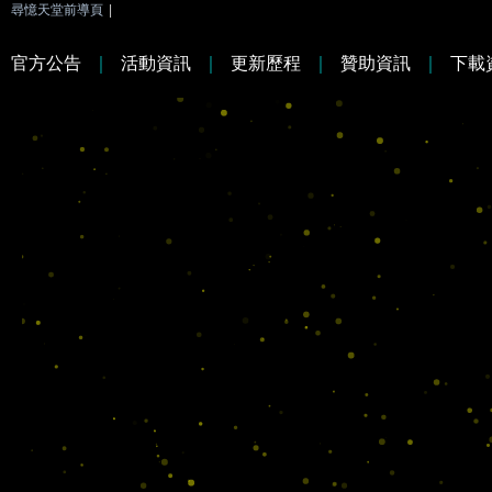
尋憶天堂前導頁
|