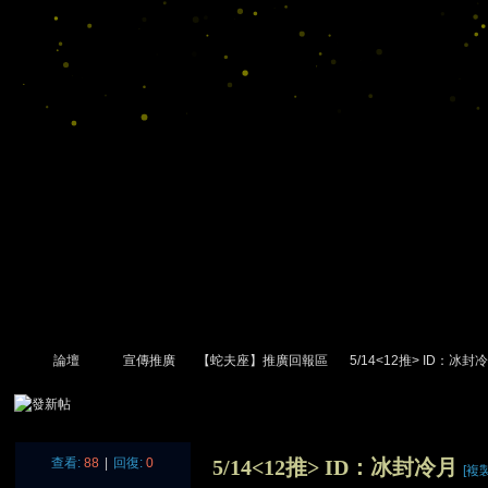
論壇
宣傳推廣
【蛇夫座】推廣回報區
5/14<12推> ID：冰封
尋
»
›
›
›
›
查看:
88
|
回復:
0
5/14<12推> ID：冰封冷月
[複