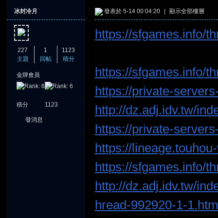
冰封冷月
發表於 5-14 00:04:20
|
顯示全部樓層
https://sfgames.info/t
227
1
1123
主題
回帖
積分
https://sfgames.info/
金牌會員
憶
https://private-serve
積分
1123
http://dz.adj.idv.tw/i
發消息
https://private-serve
https://lineage.touhou
https://sfgames.info/
天
http://dz.adj.idv.tw/i
hread-992920-1-1.htm