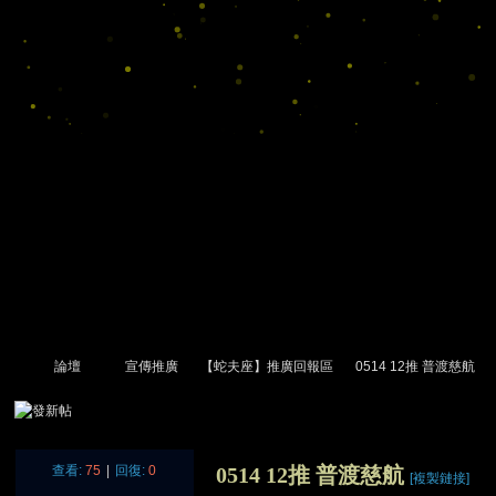
論壇
宣傳推廣
【蛇夫座】推廣回報區
0514 12推 普渡慈航
尋
»
›
›
›
›
查看:
75
|
回復:
0
0514 12推 普渡慈航
[複製鏈接]