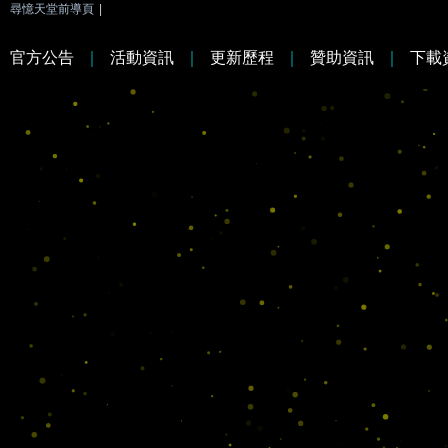
尋憶天堂前導頁
|