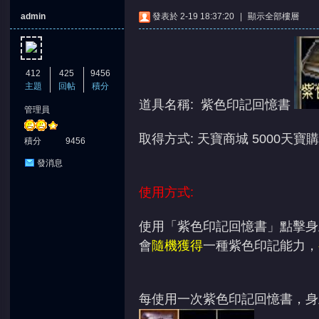
admin
發表於 2-19 18:37:20
|
顯示全部樓層
412
425
9456
主題
回帖
積分
道具名稱: 紫色印記回憶書
管理員
憶
取得方式: 天寶商城 5000天寶
積分
9456
發消息
使用方式:
使用「紫色印記回憶書」點擊身
會
隨機獲得
一種紫色印記能力，
天
每使用一次紫色印記回憶書，身