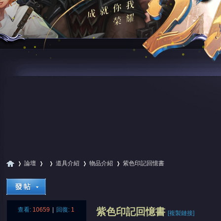
論壇
道具介紹
物品介紹
紫色印記回憶書
尋
»
›
›
›
›
查看:
10659
|
回復:
1
紫色印記回憶書
[複製鏈接]