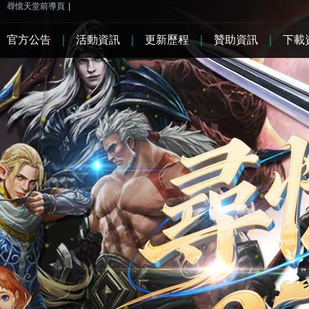
尋憶天堂前導頁
|