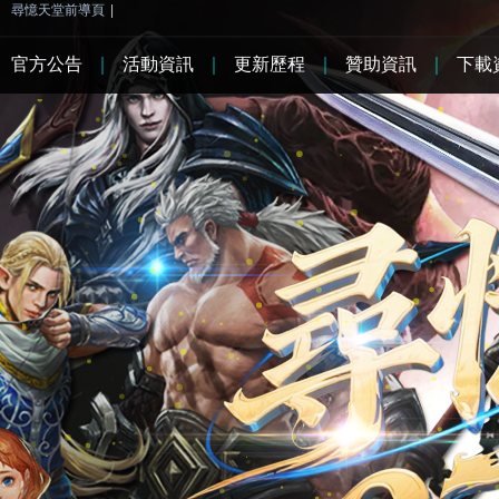
尋憶天堂前導頁
|