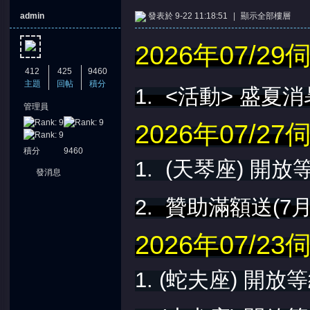
admin
發表於 9-22 11:18:51
|
顯示全部樓層
2026年07/2
412
425
9460
主題
回帖
積分
1. <活動> 盛夏
管理員
憶
2026年07/2
積分
9460
1. (天琴座) 開放
發消息
2.
贊助滿額送(7
月
2026年07/
天
1. (蛇夫座) 開放