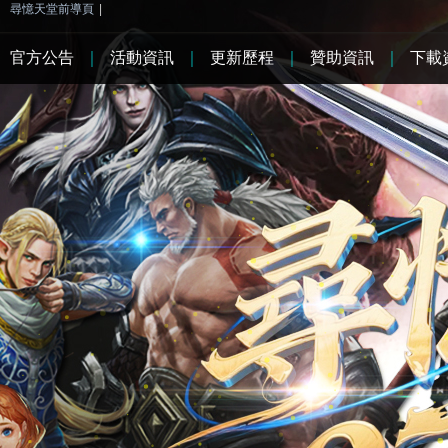
尋憶天堂前導頁
|