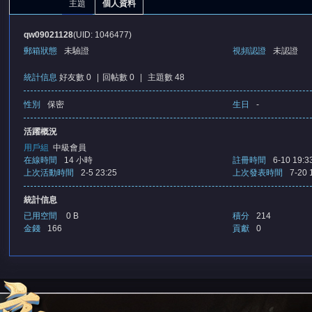
主題
個人資料
qw09021128
(UID: 1046477)
郵箱狀態
未驗證
視頻認證
未認證
統計信息
好友數 0
|
回帖數 0
|
主題數 48
性別
保密
生日
-
憶
活躍概況
用戶組
中級會員
在線時間
14 小時
註冊時間
6-10 19:3
上次活動時間
2-5 23:25
上次發表時間
7-20 
統計信息
已用空間
0 B
積分
214
金錢
166
貢獻
0
天