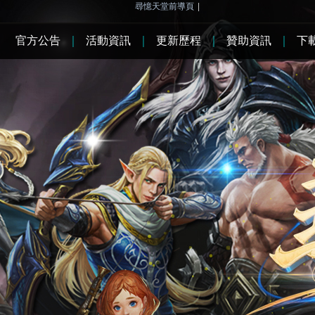
尋憶天堂前導頁
|