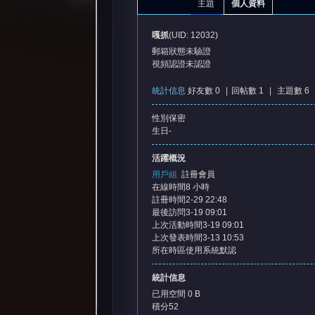
主題
個人資料
嘎抓
(UID: 12032)
郵箱狀態
未驗證
視頻認證
未認證
統計信息
好友數 0
|
回帖數 1
|
主題數 6
性別
保密
憶
生日
-
活躍概況
用戶組
註冊會員
在線時間
8 小時
註冊時間
2-29 22:48
最後訪問
3-19 09:01
上次活動時間
3-19 09:01
上次發表時間
3-13 10:53
所在時區
使用系統默認
天
統計信息
已用空間
0 B
積分
52