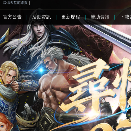
尋憶天堂前導頁
|