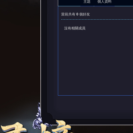
主題
個人資料
當前共有
0
個好友
沒有相關成員
憶
天