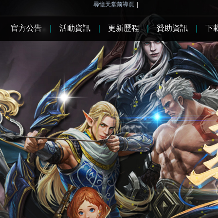
尋憶天堂前導頁
|