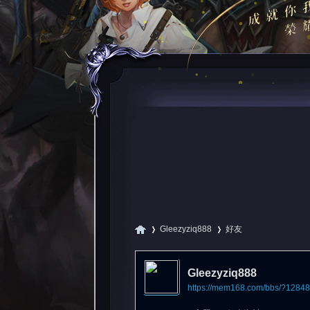
Gleezyziq888
好友
Gleezyziq888
https://mem168.com/bbs/?1284
尋
›
›