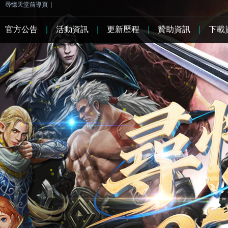
尋憶天堂前導頁
|