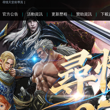
尋憶天堂前導頁
|