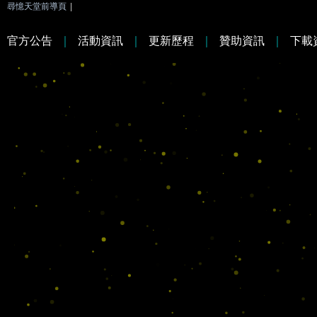
尋憶天堂前導頁
|