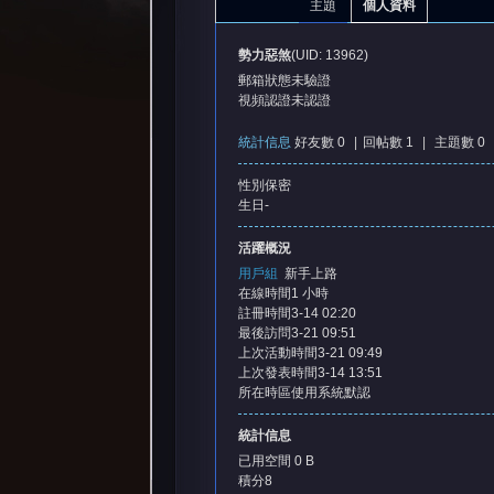
主題
個人資料
勢力惡煞
(UID: 13962)
郵箱狀態
未驗證
視頻認證
未認證
統計信息
好友數 0
|
回帖數 1
|
主題數 0
性別
保密
憶
生日
-
活躍概況
用戶組
新手上路
在線時間
1 小時
註冊時間
3-14 02:20
最後訪問
3-21 09:51
上次活動時間
3-21 09:49
上次發表時間
3-14 13:51
所在時區
使用系統默認
天
統計信息
已用空間
0 B
積分
8