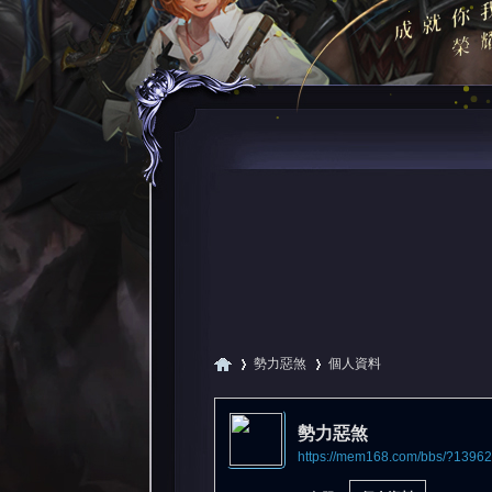
勢力惡煞
個人資料
勢力惡煞
https://mem168.com/bbs/?13962
尋
›
›