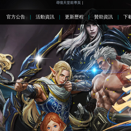
尋憶天堂前導頁
|