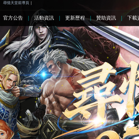
尋憶天堂前導頁
|