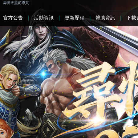
尋憶天堂前導頁
|