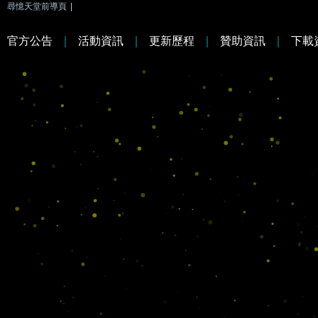
尋憶天堂前導頁
|