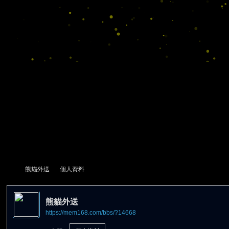
熊貓外送
個人資料
熊貓外送
https://mem168.com/bbs/?14668
尋
›
›