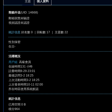
主題
個人資料
熊貓外送
(UID: 14668)
郵箱狀態
未驗證
視頻認證
未認證
統計信息
好友數 0
|
回帖數 17
|
主題數 22
性別
保密
憶
生日
-
活躍概況
用戶組
高級會員
在線時間
131 小時
註冊時間
8-29 23:01
最後訪問
3-2 18:25
上次活動時間
3-2 18:25
上次發表時間
10-11 02:00
所在時區
使用系統默認
天
統計信息
已用空間
0 B
積分
964