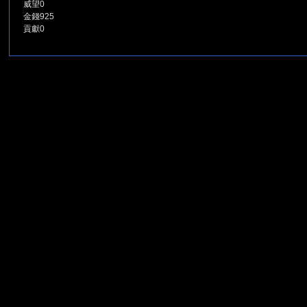
威望
0
金錢
925
貢獻
0
堂