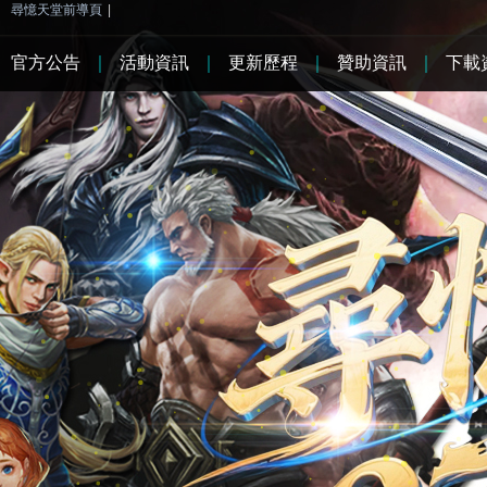
尋憶天堂前導頁
|