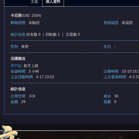
主題
個人資料
卡厄斯
(UID: 1504)
郵箱狀態
未驗證
視頻認證
未認證
統計信息
好友數 0
|
回帖數 1
|
主題數 0
性別
保密
生日
-
憶
活躍概況
用戶組
新手上路
在線時間
3 小時
註冊時間
10-10 16:
上次活動時間
4-17 23:02
上次發表時間
4-3 2
統計信息
已用空間
0 B
積分
30
金錢
29
貢獻
0
天