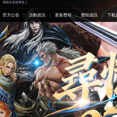
尋憶天堂前導頁
|