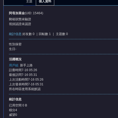
主題
個人資料
阿母加菜金
(UID: 15464)
郵箱狀態
未驗證
視頻認證
未認證
統計信息
好友數 0
|
回帖數 1
|
主題數 0
性別
保密
憶
生日
-
活躍概況
用戶組
新手上路
註冊時間
7-16 05:26
最後訪問
7-16 05:31
上次活動時間
7-16 05:26
上次發表時間
7-16 05:31
所在時區
使用系統默認
天
統計信息
已用空間
0 B
積分
4
威望
0