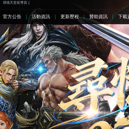
尋憶天堂前導頁
|