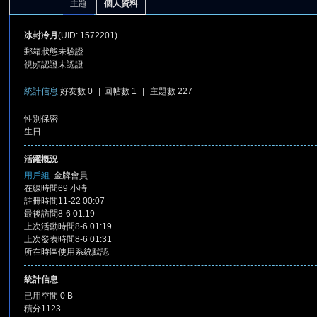
主題
個人資料
冰封冷月
(UID: 1572201)
郵箱狀態
未驗證
視頻認證
未認證
統計信息
好友數 0
|
回帖數 1
|
主題數 227
性別
保密
憶
生日
-
活躍概況
用戶組
金牌會員
在線時間
69 小時
註冊時間
11-22 00:07
最後訪問
8-6 01:19
上次活動時間
8-6 01:19
上次發表時間
8-6 01:31
所在時區
使用系統默認
天
統計信息
已用空間
0 B
積分
1123