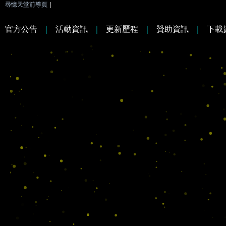
尋憶天堂前導頁
|