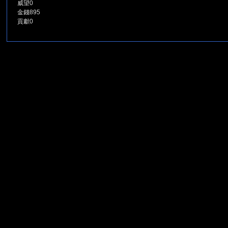
威望
0
金錢
895
貢獻
0
堂