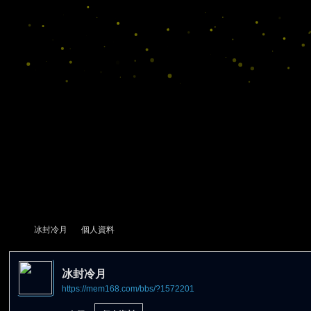
冰封冷月
個人資料
冰封冷月
https://mem168.com/bbs/?1572201
尋
›
›