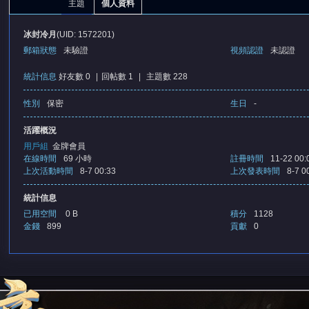
主題
個人資料
冰封冷月
(UID: 1572201)
郵箱狀態
未驗證
視頻認證
未認證
統計信息
好友數 0
|
回帖數 1
|
主題數 228
性別
保密
生日
-
憶
活躍概況
用戶組
金牌會員
在線時間
69 小時
註冊時間
11-22 00:
上次活動時間
8-7 00:33
上次發表時間
8-7 0
統計信息
已用空間
0 B
積分
1128
金錢
899
貢獻
0
天