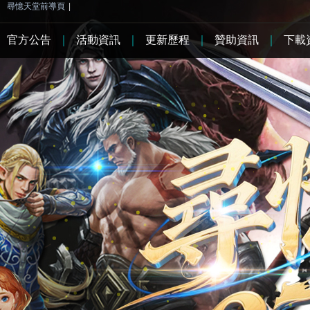
尋憶天堂前導頁
|