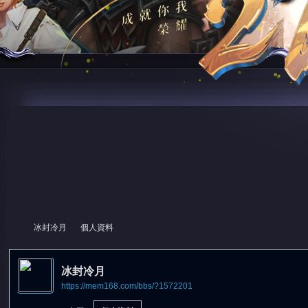
冰封冷月
個人資料
冰封冷月
https://mem168.com/bbs/?1572201
尋
›
›