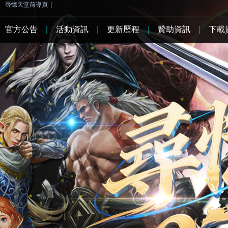
尋憶天堂前導頁
|