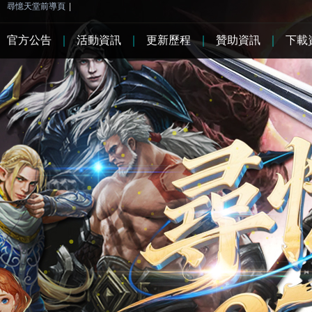
尋憶天堂前導頁
|