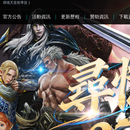
尋憶天堂前導頁
|