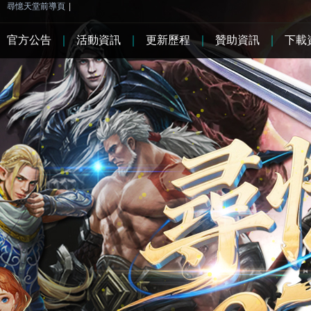
尋憶天堂前導頁
|