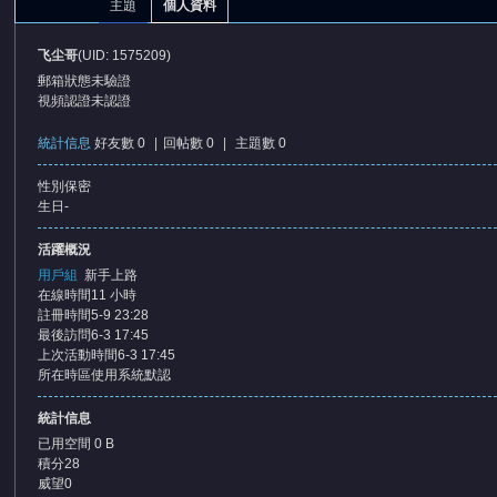
主題
個人資料
飞尘哥
(UID: 1575209)
郵箱狀態
未驗證
視頻認證
未認證
統計信息
好友數 0
|
回帖數 0
|
主題數 0
性別
保密
憶
生日
-
活躍概況
用戶組
新手上路
在線時間
11 小時
註冊時間
5-9 23:28
最後訪問
6-3 17:45
上次活動時間
6-3 17:45
所在時區
使用系統默認
天
統計信息
已用空間
0 B
積分
28
威望
0