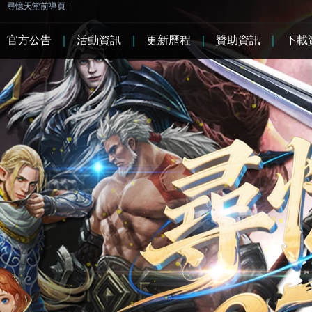
尋憶天堂前導頁
|