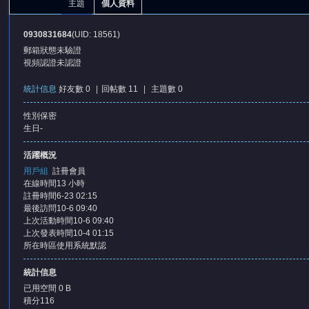
主題
個人資料
0930831684
(UID: 18561)
郵箱狀態
未驗證
視頻認證
未認證
統計信息
好友數 0
|
回帖數 11
|
主題數 0
性別
保密
憶
生日
-
活躍概況
用戶組
註冊會員
在線時間
13 小時
註冊時間
6-23 02:15
最後訪問
10-6 09:40
上次活動時間
10-6 09:40
上次發表時間
10-4 01:15
所在時區
使用系統默認
天
統計信息
已用空間
0 B
積分
116