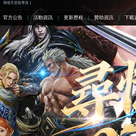
尋憶天堂前導頁
|