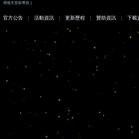
尋憶天堂前導頁
|