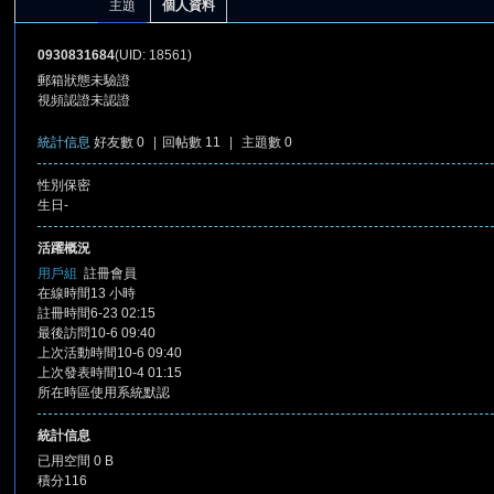
主題
個人資料
0930831684
(UID: 18561)
郵箱狀態
未驗證
視頻認證
未認證
統計信息
好友數 0
|
回帖數 11
|
主題數 0
性別
保密
憶
生日
-
活躍概況
用戶組
註冊會員
在線時間
13 小時
註冊時間
6-23 02:15
最後訪問
10-6 09:40
上次活動時間
10-6 09:40
上次發表時間
10-4 01:15
所在時區
使用系統默認
天
統計信息
已用空間
0 B
積分
116