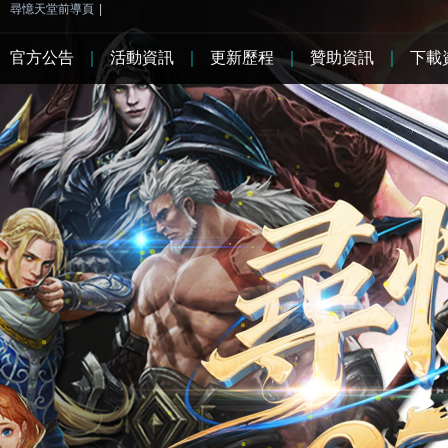
尋憶天堂前導頁
|