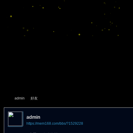
admin
好友
admin
https://mem168.com/bbs/?1529228
尋
›
›