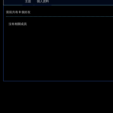
主題
個人資料
當前共有
0
個好友
沒有相關成員
憶
天