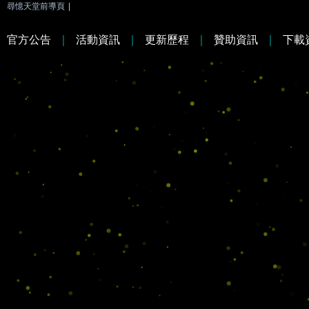
尋憶天堂前導頁
|