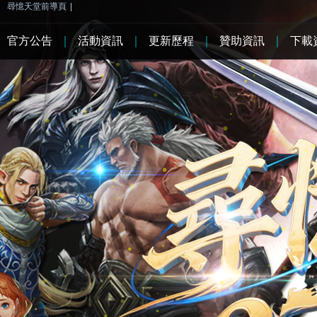
尋憶天堂前導頁
|