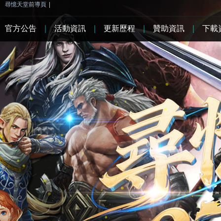
尋憶天堂前導頁
|