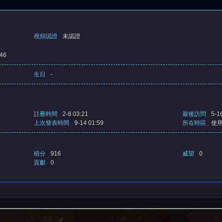
視頻認證
未認證
46
生日
-
註冊時間
2-8 03:21
最後訪問
5-1
上次發表時間
9-14 01:59
所在時區
使
積分
916
威望
0
貢獻
0