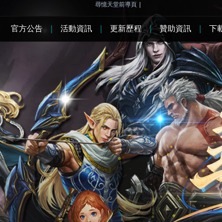
尋憶天堂前導頁
|