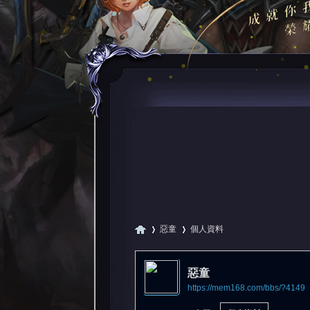
惡童
個人資料
惡童
https://mem168.com/bbs/?4149
尋
›
›