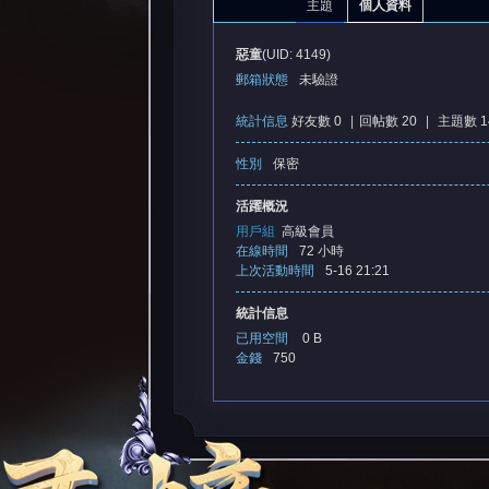
主題
個人資料
惡童
(UID: 4149)
郵箱狀態
未驗證
統計信息
好友數 0
|
回帖數 20
|
主題數 1
性別
保密
憶
活躍概況
用戶組
高級會員
在線時間
72 小時
上次活動時間
5-16 21:21
統計信息
已用空間
0 B
金錢
750
天